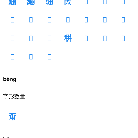
綳
繃
绷
閍
𠜳
𠡮
𡡈
𡶤
𢆸
𢉁
𢏳
𢐒
𣂤
𣨥
𤙾
𤡭
𥛱
𥞩
𦅈
𨕧
𨸂
𨹹
𨻱
𱤺
béng
字形数量： 1
甭