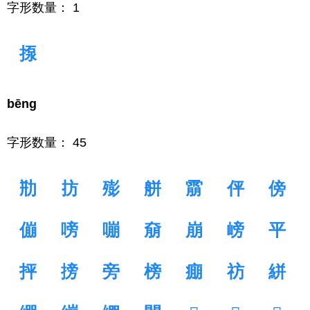
字形数量： 1
揼
bēng
字形数量： 45
㔙
㧍
㱶
䑫
䨜
伻
傍
傰
嗙
嘣
奟
崩
嵭
平
抨
搒
旁
榜
痭
祊
絣