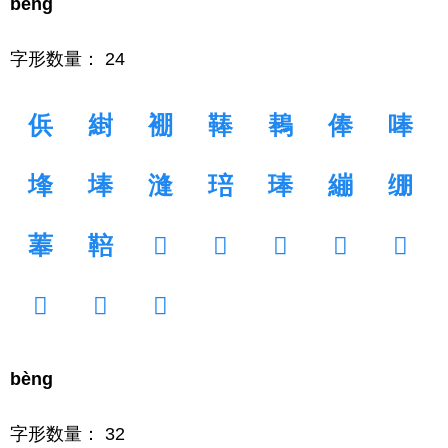
běng
字形数量： 24
㑟
䋽
䙀
䩬
䳞
俸
唪
埄
埲
漨
琣
琫
繃
绷
菶
鞛
𤫬
𥀂
𦂌
𧑑
𧚭
𨓁
𩊌
𩑚
bèng
字形数量： 32