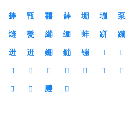
㷯
㼞
䨻
䭰
堋
塴
泵
熢
甏
繃
绷
蚌
跰
蹦
迸
逬
錋
鏰
镚
𡎾
𡾛
𥖗
𥦜
𦝷
𦺑
𧩱
𧻓
𨆊
𨹹
𩂦
𩗴
𪔑