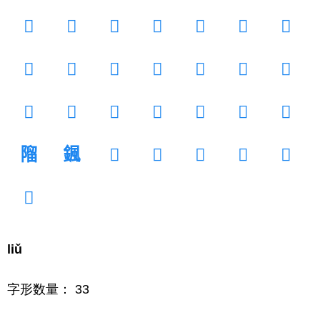
𣟑
𣠚
𣱳
𣲖
𤥗
𥀓
𥆦
𥠷
𥰣
𥶅
𥹷
𦀠
𦃓
𦊿
𦑾
𧏓
𧮗
𨦰
𨪕
𨪿
𨶪
𨻧
𩗩
𩙄
𩢞
𪃂
𪆱
𪇯
𪎣
liǔ
字形数量： 33