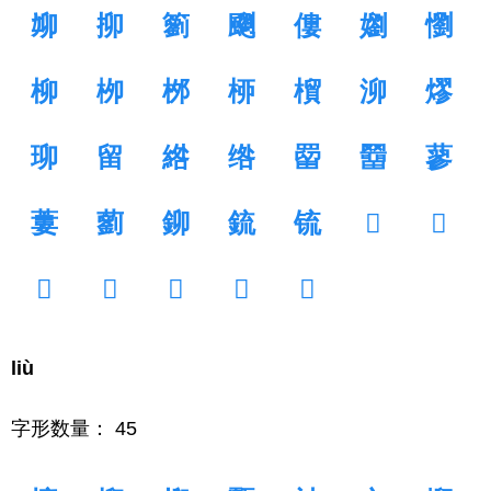
㚹
㧕
䉧
䬟
僂
嬼
懰
柳
栁
桞
桺
橮
泖
熮
珋
留
綹
绺
罶
羀
蓼
蔞
藰
鉚
鋶
锍
𠛓
𦊑
𦊗
𦌁
𨋖
𨍸
𩖴
liù
字形数量： 45