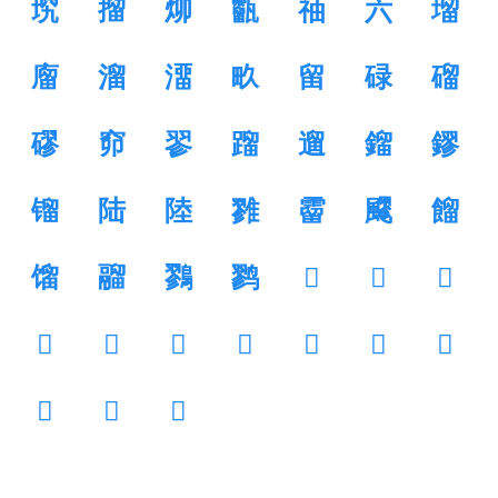
㙀
㨨
㶯
㽌
䄂
六
塯
廇
溜
澑
畂
留
碌
磂
磟
窌
翏
蹓
遛
鎦
鏐
镏
陆
陸
雡
霤
飂
餾
馏
鬸
鷚
鹨
𡻪
𢔲
𢞭
𢣠
𤮷
𥌐
𥛅
𥥹
𥧕
𥨌
𦉉
𨢇
𩆎