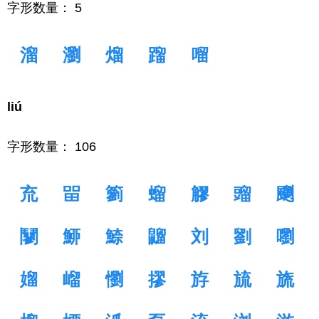
字形数量： 5
溜
瀏
熘
蹓
𠺕
liú
字形数量： 106
㐬
㽞
䉧
䗜
䚧
䝀
䬟
䰘
䱖
䱞
䶉
刘
劉
嚠
媹
嵧
懰
摎
斿
旈
旒