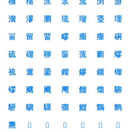
榴
橊
沠
泵
流
浏
游
溜
漻
瀏
琉
瑠
瑬
璢
畄
留
畱
疁
瘤
癅
硐
硫
磂
聊
蒥
蓅
藰
蟉
裗
遛
鎏
鎦
鏐
鐂
镏
镠
飀
飅
飗
餾
馏
駠
駵
騮
驑
骝
鰡
鶹
鹠
麍
𠗽
𠪐
𢏭
𢤐
𢷶
𣞗