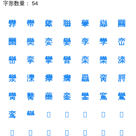
字形数量： 54
㝈
㡩
㱍
䏈
䖂
䜌
圝
圞
奱
娈
孌
孪
孿
峦
巒
挛
攣
曫
栾
欒
滦
灓
灤
癴
癵
羉
脔
脟
臠
臡
虊
銮
鑾
鵉
鸞
鸾
龻

𡰠
𢌕
𢺈
𤲶
𤼙
𦣋
𦣏
𧖘
𨄄
𨇼
𨈌