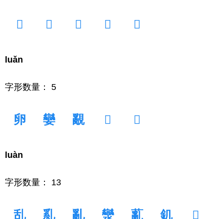
𨈎
𨊟
𩪾
𪢮
𰁜
luǎn
字形数量： 5
卵
孌
覶
𡡗
𱤦
luàn
字形数量： 13
乱
乿
亂
灓
薍
釠
𠦨