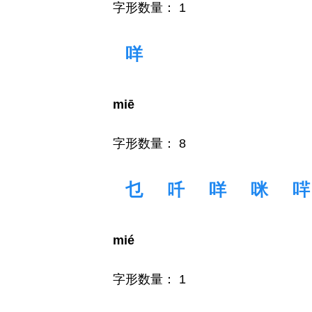
字形数量： 1
咩
miē
字形数量： 8
乜
吀
咩
咪
哶
mié
字形数量： 1