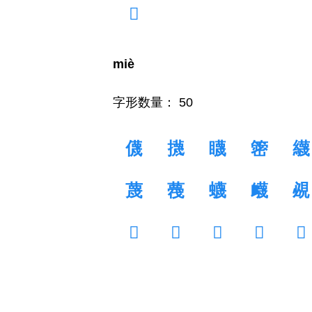
𥄲
miè
字形数量： 50
㒝
㩢
䁾
䈼
䌩
蔑
薎
蠛
衊
覕
𥋚
𥌨
𥣫
𥵒
𥸴