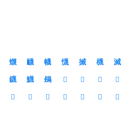
䘊
䩏
幭
懱
搣
櫗
滅
鑖
鱴
鴓
𡖺
𡞙
𡟬
𢦼
𥽘
𥾝
𦇪
𧀅
𧂝
𨣱
𩔠