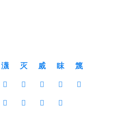
瀎
灭
烕
眜
篾
𢧞
𢨖
𤊾
𤏿
𥉓
𩱷
𪇴
𪌺
𪒍