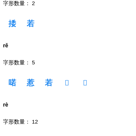
字形数量： 2
捼
若
rě
字形数量： 5
喏
惹
若
𢞇
𧧏
rè
字形数量： 12