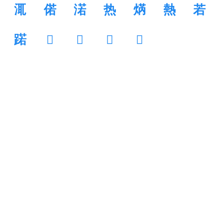
㳧
偌
渃
热
焫
熱
若
蹃
𤍠
𤑄
𧧏
𩭿