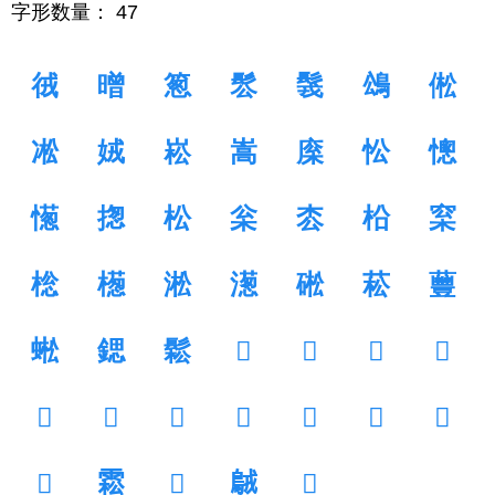
字形数量： 47
㣝
㬝
䈡
䯳
䯷
䲲
倯
凇
娀
崧
嵩
庺
忪
憁
憽
揔
松
枀
枩
柗
梥
棇
檧
淞
濍
硹
菘
蘴
蜙
鍶
鬆
𢓣
𢔋
𢤄
𣚜
𣽫
𤾥
𦬘
𧊕
𧌻
𨠤
𨱛
𨱿
𩃭
𩮀
𪀚
𲆩