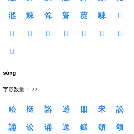
漎
竦
耸
聳
蓯
駷


𡷽
𡾼
𢔩
𢖗
𢱤
𥳺
𨴏
sòng
字形数量： 22
㕬
㮸
䛦
䢠
吅
宋
訟
誦
讼
诵
送
鎹
頌
颂