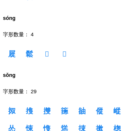
sóng
字形数量： 4
㞞
鬆
𩩺
𪨊
sǒng
字形数量： 29
㧐
㨦
㩳
䉥
䜬
傱
嵷
怂
悚
愯
慫
捒
摗
楤