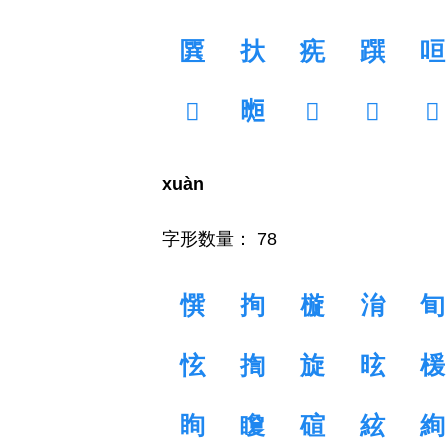
㔵
㧋
㾌
䠣
咺
𢈋
𣉖
𣎓
𥥾
𥶷
xuàn
字形数量： 78
㦏
㧦
㯀
㳙
䀏
怰
揈
旋
昡
楥
眴
矎
碹
絃
絢