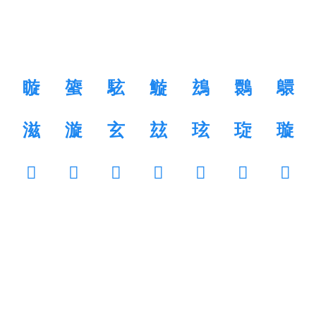
䁢
䗠
䮄
䲂
䲻
䴉
䴋
滋
漩
玄
玆
玹
琁
璇
𠤰
𠥞
𡈴
𡾥
𢆯
𢳄
𣟳