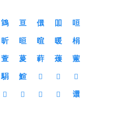
䳦
亘
儇
吅
咺
昕
晅
暄
暖
梋
萱
萲
蓒
蕿
藼
駽
鰚
𡈣
𡬳
𢏧
𩕖
𩕪
𩙽
𩤡
𫍽