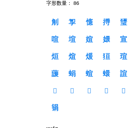
字形数量： 86
㓩
㝁
㦥
㩊
㻹
喧
塇
媗
嬛
宣
烜
煊
煖
狟
瑄
蘐
蜎
蝖
蠉
諠
𢙂
𢰊
𤟿
𦐽
𦑙
𫓶