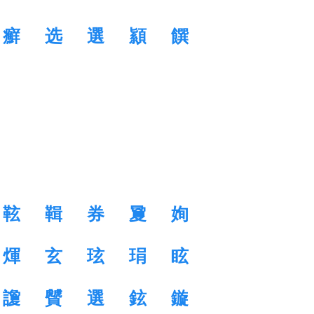
癬
选
選
顈
饌
䩙
䩰
券
夐
姰
煇
玄
玹
琄
眩
讂
贙
選
鉉
鏇