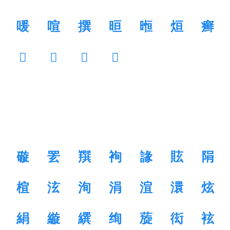
喛
喧
撰
晅
暅
烜
癣
𦌔
𧡚
𧡢
𩘒
䃠
䍗
䍻
䘩
䛹
䝮
䧎
楦
泫
洵
涓
渲
澴
炫
絹
縼
繏
绚
蔙
衒
袨