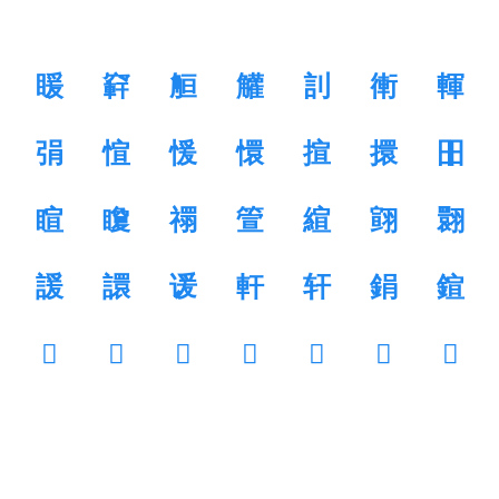
䁔
䆭
䚙
䚭
䚯
䡓
䡣
弲
愃
愋
懁
揎
擐
昍
睻
矎
禤
箮
縇
翧
翾
諼
譞
谖
軒
轩
鋗
鍹
𧑩
𧤎
𧭦
𧾎
𨀮
𨏂
𩋱