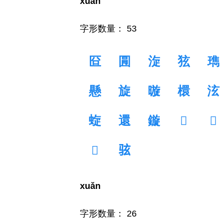
xuán
字形数量： 53
㔯
㘣
㳬
㹡
㻽
懸
旋
暶
檈
泫
蜁
還
鏇
𠗻
𠣖
𩙢
𫠊
xuǎn
字形数量： 26