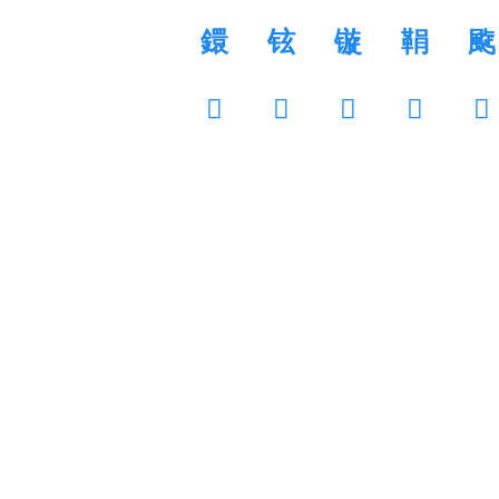
鐶
铉
镟
鞙
颴
𨁁
𨊼
𨹆
𩃚
𩉥