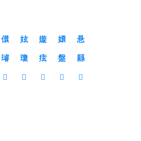
儇
妶
嫙
嬛
悬
璿
瓊
痃
盤
縣
𧉎
𧐗
𧔤
𧜽
𧟨