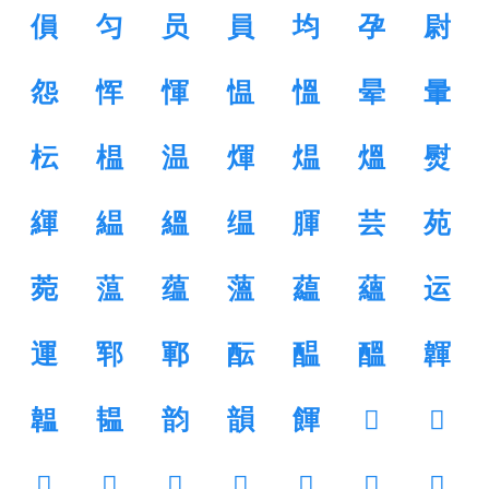
傊
匀
员
員
均
孕
尉
怨
恽
惲
愠
慍
晕
暈
枟
榅
温
煇
煴
熅
熨
緷
緼
縕
缊
腪
芸
苑
菀
蕰
蕴
薀
藴
蘊
运
運
郓
鄆
酝
醖
醞
韗
韞
韫
韵
韻
餫
𠈤
𡅙
𡢘
𡲪
𡽅
𣂊
𣍯
𤶧
𤸫