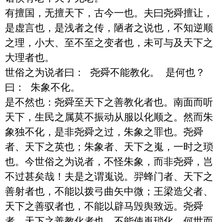
有擅国，无擅天下，古今一也。夫曰尧舜擅让，
是虚言也，是浅者之传，陋者之说也，不知逆顺
之理，小大、至不至之变者也，未可与及天下之
大理者也。

世俗之为说者曰： 尧舜不能教化。 是何也？
曰： 朱象不化。 

是不然也：尧舜至天下之善教化者也。南面而听
天下，生民之属莫不振动从服以化顺之。然而朱
象独不化，是非尧舜之过，朱象之罪也。尧舜
者、天下之英也；朱象者、天下之嵬，一时之琐
也。今世俗之为说者，不怪朱象，而非尧舜，岂
不过甚矣哉！夫是之谓嵬说。羿蜂门者、天下之
善射者也，不能以拨弓曲矢中微；王梁造父者、
天下之善驭者也，不能以辟马毁舆致远。尧舜
者、天下之善教化者也，不能使嵬琐化。何世而