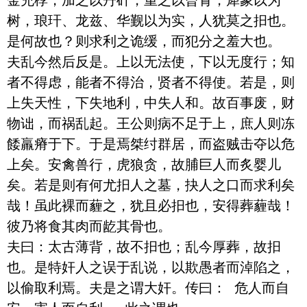
树，琅玕、龙兹、华觐以为实，人犹莫之抇也。
是何故也？则求利之诡缓，而犯分之羞大也。

夫乱今然后反是。上以无法使，下以无度行；知
者不得虑，能者不得治，贤者不得使。若是，则
上失天性，下失地利，中失人和。故百事废，财
物诎，而祸乱起。王公则病不足于上，庶人则冻
餧羸瘠于下。于是焉桀纣群居，而盗贼击夺以危
上矣。安禽兽行，虎狼贪，故脯巨人而炙婴儿
矣。若是则有何尤抇人之墓，抉人之口而求利矣
哉！虽此裸而薶之，犹且必抇也，安得葬薶哉！
彼乃将食其肉而龁其骨也。

夫曰：太古薄背，故不抇也；乱今厚葬，故抇
也。是特奸人之误于乱说，以欺愚者而淖陷之，
以偷取利焉。夫是之谓大奸。传曰： 危人而自