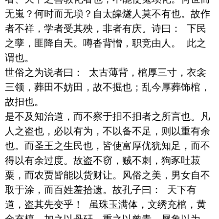
无嵬？何时而无琐？自太皞燧人莫不有也。故作
者不祥，学者受其殃，非者有庆。诗曰： 下民
之孽，匪降自天。噂沓背憎，职竞由人。 此之
谓也。

世俗之为说者曰： 太古薄背，棺厚三寸，衣衾
三领，葬田不妨田，故不掘也；乱今厚葬饰棺，
故抇也。 

是不及知治道，而不察于抇不抇者之所言也。凡
人之盗也，必以有为，不以备不足，则以重有余
也。而圣王之生民也，皆使富厚优犹知足，而不
得以有余过度。故盗不窃，贼不刺，狗豕吐菽
粟，而农贾皆能以货财让。风俗之美，男女自不
取于涂，而百姓羞拾遗。故孔子曰： 天下有
道，盗其先变乎！ 虽珠玉满体，文绣充棺，黄
金充椁，加之以丹矸，重之以曾青，犀象以为