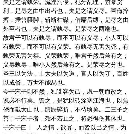
夫是之谓埶荣。流淫污僈，犯分乱理，骄暴贪
利，是辱之由中出者也，夫是之谓义辱。詈侮捽
搏，捶笞膑脚，斩断枯磔，借靡后缚，是辱之由
外至者也，夫是之谓埶辱。是荣辱之两端也。

故君子可以有埶辱，而不可以有义辱；小人可以
有埶荣，而不可以有义荣。有埶辱无害为尧，有
埶荣无害为桀。义荣埶荣，唯君子然后兼有之；
义辱埶辱，唯小人然后兼有之。是荣辱之分也。
圣王以为法，士大夫以为道，官人以为守，百姓
以成俗，万世不能易也。

今子宋子则不然，独诎容为己，虑一朝而改之，
说必不行矣。譬之，是犹以砖涂塞江海也，以焦
侥而戴太山也，蹎跌碎折，不待顷矣。二三子之
善于子宋子者，殆不若止之，将恐得伤其体也。

子宋子曰： 人之情，欲寡，而皆以己之情，为