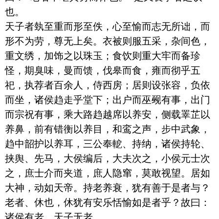
也。

天子者埶至重而形至佚，心至愉而志无所诎，而
形不为劳，尊无上矣。衣被则服五采，杂间色，
重文绣，加饰之以珠玉；食饮则重大牢而备珍
怪，期臭味，曼而馈，伐皋而食，雍而彻乎五
祀，执荐者百余人，侍西房；居则设张容，负依
而坐，诸侯趋走乎堂下；出户而巫觋有事，出门
而宗祝有事，乘大路趋越席以养安，侧载睪芷以
养鼻，前有错衡以养目，和鸾之声，步中武象，
趋中韶护以养耳，三公奉軶、持纳，诸侯持轮、
挟舆、先马，大侯编后，大夫次之，小侯元士次
之，庶士介而夹道，庶人隐窜，莫敢视望。居如
大神，动如天帝。持老养衰，犹有善于是者与？
老者、休也，休犹有安乐恬愉如是者乎？故曰：
诸侯有老，天子无老。
