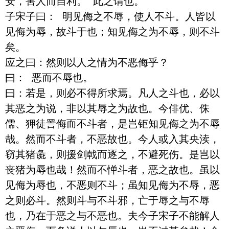
安，害人而自利。 此之谓也。

子宋子曰： 明见侮之不辱，使人不斗。人皆以
见侮为辱，故斗于也；知见侮之为不辱，则不斗
矣。 

应之曰：然则以人之情为不恶侮乎？

曰： 恶而不辱也。 

曰：若是，则必不得所求焉。凡人之斗也，必以
其恶之为说，非以其辱之为故也。今俳优、侏
儒、狎徒詈侮而不斗者，是岂钜知见侮之为不辱
哉。然而不斗者，不恶故也。今人或入其央渎，
窃其猪彘，则援剑戟而逐之，不避死伤。是岂以
丧猪为辱也哉！然而不惮斗者，恶之故也。虽以
见侮为辱也，不恶则不斗；虽知见侮为不辱，恶
之则必斗。然则斗与不斗邪，亡于辱之与不辱
也，乃在于恶之与不恶也。夫今子宋子不能解人