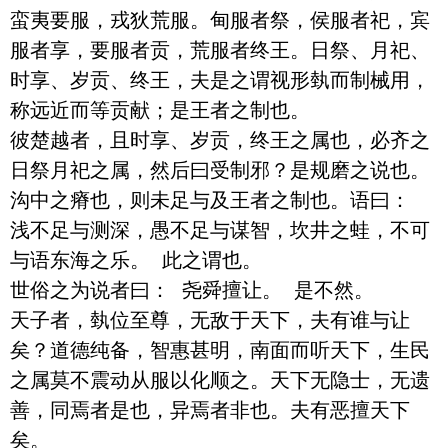
蛮夷要服，戎狄荒服。甸服者祭，侯服者祀，宾
服者享，要服者贡，荒服者终王。日祭、月祀、
时享、岁贡、终王，夫是之谓视形埶而制械用，
称远近而等贡献；是王者之制也。

彼楚越者，且时享、岁贡，终王之属也，必齐之
日祭月祀之属，然后曰受制邪？是规磨之说也。
沟中之瘠也，则未足与及王者之制也。语曰： 
浅不足与测深，愚不足与谋智，坎井之蛙，不可
与语东海之乐。 此之谓也。

世俗之为说者曰： 尧舜擅让。 是不然。

天子者，埶位至尊，无敌于天下，夫有谁与让
矣？道德纯备，智惠甚明，南面而听天下，生民
之属莫不震动从服以化顺之。天下无隐士，无遗
善，同焉者是也，异焉者非也。夫有恶擅天下
矣。
