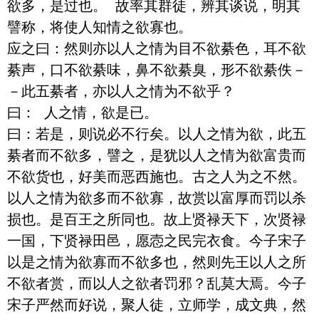
欲多，是过也。 故率其群徒，辨其谈说，明其
譬称，将使人知情之欲寡也。

应之曰：然则亦以人之情为目不欲綦色，耳不欲
綦声，口不欲綦味，鼻不欲綦臭，形不欲綦佚－
－此五綦者，亦以人之情为不欲乎？

曰： 人之情，欲是已。 

曰：若是，则说必不行矣。以人之情为欲，此五
綦者而不欲多，譬之，是犹以人之情为欲富贵而
不欲货也，好美而恶西施也。古之人为之不然。
以人之情为欲多而不欲寡，故赏以富厚而罚以杀
损也。是百王之所同也。故上贤禄天下，次贤禄
一国，下贤禄田邑，愿悫之民完衣食。今子宋子
以是之情为欲寡而不欲多也，然则先王以人之所
不欲者赏，而以人之欲者罚邪？乱莫大焉。今子
宋子严然而好说，聚人徒，立师学，成文典，然