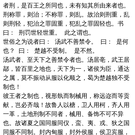
者刑，是百王之所同也，未有知其所由来者也。

刑称罪，则治；不称罪，则乱。故治则刑重，乱
则刑轻，犯治之罪固重，犯乱之罪固轻也。书
曰： 刑罚世轻世重。 此之谓也。

世俗之为说者曰： 汤武不善禁令。 曰： 是何
也？ 曰： 楚越不受制。 是不然。

汤武者、至天下之善禁令者也。汤居亳，武王居
鄗，皆百里之地也，天下为一，诸侯为臣，通达
之属，莫不振动从服以化顺之，曷为楚越独不受
制也！

彼王者之制也，视形埶而制械用，称远迩而等贡
献，岂必齐哉！故鲁人以榶，卫人用柯，齐人用
一革，土地刑制不同者，械用、备饰不可不异
也。故诸夏之国同服同仪，蛮、夷、戎、狄之国
同服不同制。封内甸服，封外侯服，侯卫宾服，