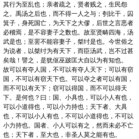
其行为至乱也；亲者疏之，贤者贱之，生民怨
之。禹汤之后也，而不得一人之与；刳比干，囚
箕子，身死国亡，为天下之大僇，后世之言恶者
必稽焉，是不容妻子之数也。故至贤畴四海，汤
武是也；至罢不能容妻子，桀纣是也。今世俗之
为说者，以桀纣为有天下，而臣汤武，岂不过甚
矣哉！譬之，是犹伛巫跛匡大自以为有知也。

故可以有夺人国，不可以有夺人天下；可以有窃
国，不可以有窃天下也。可以夺之者可以有国，
而不可以有天下；窃可以得国，而不可以得天
下。是何也？曰：国、小具也，可以小人有也，
可以小道得也，可以小力持也；天下者、大具
也，不可以小人有也，不可以小道得也，不可以
小力持也。国者、小人可以有之，然而未必不亡
也；天下者，至大也，非圣人莫之能有也。
