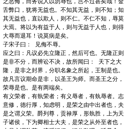
之恶侮，而务说人以勿辱也，岂不过甚矣哉！金
舌弊口，犹将无益也。不知其无益，则不知；知
其无益也，直以欺人，则不仁。不仁不知，辱莫
大焉。将以为有益于人，则与无益于人也，则得
大辱而退耳！说莫病是矣。

子宋子曰： 见侮不辱。 

应之曰：凡议必先立隆正，然后可也。无隆正则
是非不分，而辨讼不决，故所闻曰： 天下之大
隆，是非之封界，分职名象之所起，王制是也。 
故凡言议期命是非，以圣王为师。而圣王之分，
荣辱是也。是有两端矣。

有义荣者，有埶荣者；有义辱者，有埶辱者。志
意修，德行厚，知虑明，是荣之由中出者也，夫
是之谓义荣。爵列尊，贡禄厚，形埶胜，上为天
子诸侯，下为卿相士大夫，是荣之从外至者也，