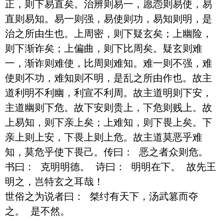
正，则下易直矣。治辨则易一，愿悫则易使，易
直则易知。易一则强，易使则功，易知则明，是
治之所由生也。上周密，则下疑玄矣；上幽险，
则下渐诈矣；上偏曲，则下比周矣。疑玄则难
一，渐诈则难使，比周则难知。难一则不强，难
使则不功，难知则不明，是乱之所由作也。故主
道利明不利幽，利宣不利周。故主道明则下安，
主道幽则下危。故下安则贵上，下危则贱上。故
上易知，则下亲上矣；上难知，则下畏上矣。下
亲上则上安，下畏上则上危。故主道莫恶乎难
知，莫危乎使下畏己。传曰： 恶之者众则危。 
书曰： 克明明德。 诗曰： 明明在下。 故先王
明之，岂特玄之耳哉！

世俗之为说者曰： 桀纣有天下，汤武篡而夺
之。 是不然。
