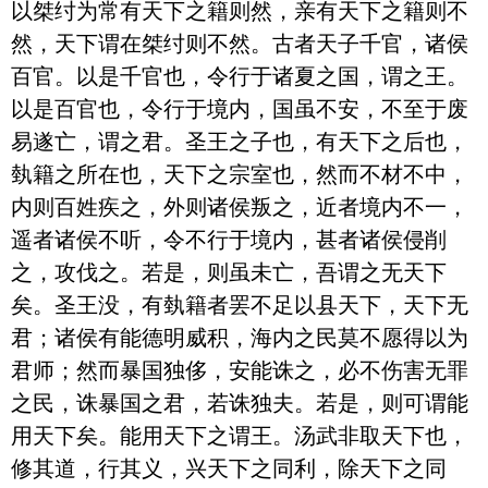
以桀纣为常有天下之籍则然，亲有天下之籍则不
然，天下谓在桀纣则不然。古者天子千官，诸侯
百官。以是千官也，令行于诸夏之国，谓之王。
以是百官也，令行于境内，国虽不安，不至于废
易遂亡，谓之君。圣王之子也，有天下之后也，
埶籍之所在也，天下之宗室也，然而不材不中，
内则百姓疾之，外则诸侯叛之，近者境内不一，
遥者诸侯不听，令不行于境内，甚者诸侯侵削
之，攻伐之。若是，则虽未亡，吾谓之无天下
矣。圣王没，有埶籍者罢不足以县天下，天下无
君；诸侯有能德明威积，海内之民莫不愿得以为
君师；然而暴国独侈，安能诛之，必不伤害无罪
之民，诛暴国之君，若诛独夫。若是，则可谓能
用天下矣。能用天下之谓王。汤武非取天下也，
修其道，行其义，兴天下之同利，除天下之同