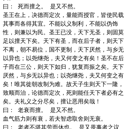
曰： 死而擅之。 是又不然。

圣王在上，决德而定次，量能而授官，皆使民载
其事而各得其宜。不能以义制利，不能以伪饰
性，则兼以为民。圣王已没，天下无圣，则固莫
足以擅天下矣。天下有圣，而在后子者，则天下
不离，朝不易位，国不更制，天下厌然，与乡无
以异也；以尧继尧，夫又何变之有矣！圣不在后
子而在三公，则天下如归，犹复而振之矣。天下
厌然，与乡无以异也；以尧继尧，夫又何变之有
矣！唯其徙朝改制为难。故天子生则天下一隆，
致顺而治，论德而定次，死则能任天下者必有之
矣。夫礼义之分尽矣，擅让恶用矣哉！

曰： 老衰而擅。 是又不然。

血气筋力则有衰，若夫智虑取舍则无衰。

曰： 老者不堪其劳而休也。 是又畏事者之议