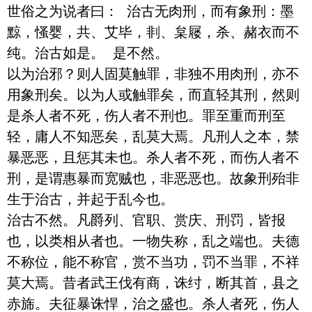
世俗之为说者曰： 治古无肉刑，而有象刑：墨
黥，慅婴，共、艾毕，剕、枲屦，杀、赭衣而不
纯。治古如是。 是不然。

以为治邪？则人固莫触罪，非独不用肉刑，亦不
用象刑矣。以为人或触罪矣，而直轻其刑，然则
是杀人者不死，伤人者不刑也。罪至重而刑至
轻，庸人不知恶矣，乱莫大焉。凡刑人之本，禁
暴恶恶，且惩其未也。杀人者不死，而伤人者不
刑，是谓惠暴而宽贼也，非恶恶也。故象刑殆非
生于治古，并起于乱今也。

治古不然。凡爵列、官职、赏庆、刑罚，皆报
也，以类相从者也。一物失称，乱之端也。夫德
不称位，能不称官，赏不当功，罚不当罪，不祥
莫大焉。昔者武王伐有商，诛纣，断其首，县之
赤旆。夫征暴诛悍，治之盛也。杀人者死，伤人