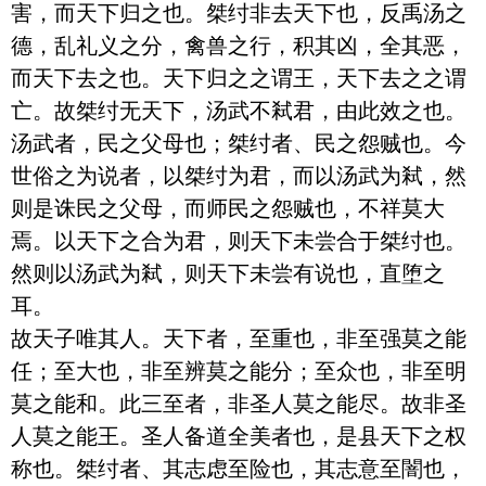
害，而天下归之也。桀纣非去天下也，反禹汤之
德，乱礼义之分，禽兽之行，积其凶，全其恶，
而天下去之也。天下归之之谓王，天下去之之谓
亡。故桀纣无天下，汤武不弒君，由此效之也。
汤武者，民之父母也；桀纣者、民之怨贼也。今
世俗之为说者，以桀纣为君，而以汤武为弒，然
则是诛民之父母，而师民之怨贼也，不祥莫大
焉。以天下之合为君，则天下未尝合于桀纣也。
然则以汤武为弒，则天下未尝有说也，直堕之
耳。

故天子唯其人。天下者，至重也，非至强莫之能
任；至大也，非至辨莫之能分；至众也，非至明
莫之能和。此三至者，非圣人莫之能尽。故非圣
人莫之能王。圣人备道全美者也，是县天下之权
称也。桀纣者、其志虑至险也，其志意至闇也，