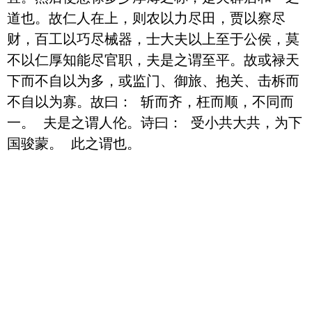
道也。故仁人在上，则农以力尽田，贾以察尽
财，百工以巧尽械器，士大夫以上至于公侯，莫
不以仁厚知能尽官职，夫是之谓至平。故或禄天
下而不自以为多，或监门、御旅、抱关、击柝而
不自以为寡。故曰： 斩而齐，枉而顺，不同而
一。 夫是之谓人伦。诗曰： 受小共大共，为下