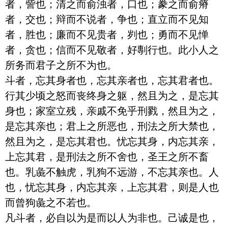
者，訾也；清之而俞浊者，口也；豢之而俞瘠
者，交也；辩而不说者，争也；直立而不见知
者，胜也；廉而不见贵者，刿也；勇而不见惮
者，贪也；信而不见敬者，好剸行也。此小人之
所务而君子之所不为也。

斗者，忘其身者也，忘其亲者也，忘其君者也。
行其少顷之怒而丧终身之躯，然且为之，是忘其
身也；家室立残，亲戚不免乎刑戮，然且为之，
是忘其亲也；君上之所恶也，刑法之所大禁也，
然且为之，是忘其君也。忧忘其身，内忘其亲，
上忘其君，是刑法之所不舍也，圣王之所不畜
也。乳彘不触虎，乳狗不远游，不忘其亲也。人
也，忧忘其身，内忘其亲，上忘其君，则是人也
而曾狗彘之不若也。

凡斗者，必自以为是而以人为非也。己诚是也，