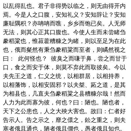
以乱得乱也。君子非得势以临之，则无由得开内
焉。今是人之口腹，安知礼义？安知辞让？安知
廉耻隅积？亦呥呥而噍，乡乡而饱已矣。人无师
无法，则其心正其口腹也。今使人生而未尝睹刍
豢稻粱也，惟菽藿糟糠之为睹，则以至足为在此
也，俄而粲然有秉刍豢稻粱而至者，则瞲然视之
曰： 此何怪也？ 彼臭之而嗛于鼻，尝之而甘于
口，食之而安于体，则莫不弃此而取彼矣。今以
夫先王之道，仁义之统，以相群居，以相持养，
以相藩饰，以相安固邪？以夫桀、跖之道，是其
为相县也，几直夫刍豢稻粱之县糟糠尔哉！然而
人力为此而寡为彼，何也？曰：陋也。陋也者，
天下之公患也，人之大殃大害也。故曰：仁者好
告示人。告之示之，靡之儇之，鈆之重之，则夫
塞者俄且通也，陋者俄且僩也，愚者俄且知也。