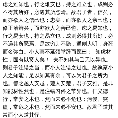
虑之难知也，行之难安也，持之难立也，成则必
不得其所好，必遇其所恶焉。故君子者，信矣，
而亦欲人之信己也；忠矣，而亦欲人之亲己也；
修正治辨矣，而亦欲人之善己也。虑之易知也，
行之易安也，持之易立也，成则必得其所好，必
不遇其所恶焉。是故穷则不隐，通则大明，身死
而名弥白。小人莫不延颈举踵而愿曰： 知虑材
性，固有以贤人矣！ 夫不知其与己无以异也。
则君子注错之当，而小人注错之过也。故孰察小
人之知能，足以知其有余，可以为君子之所为
也。譬之越人安越，楚人安楚，君子安雅。是非
知能材性然也，是注错习俗之节异也。仁义德
行，常安之术也，然而未必不危也；污僈、突
盗，常危之术也，然而未必不安也。故君子道其
常而小人道其怪。
