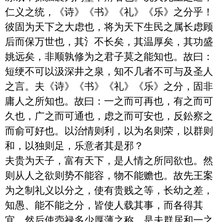
仁义之统，《诗》《书》《礼》《乐》之分乎！
彼固为天下之大虑也，将为天下生民之属长虑顾
后而保万世也，其氵不长矣，其温厚矣，其功盛
姚远矣，非顺孰修为之君子莫之能知也。故曰：
短绠不可以汲深井之泉，知不几者不可与及圣人
之言。夫《诗》《书》《礼》《乐》之分，固非
庸人之所知也。故曰：一之而可再也，有之而可
久也，广之而可通也，虑之而可安也，反鈆察之
而俞可好也。以治情则利，以为名则荣，以群则
和，以独则足，乐意者其是邪？

夫贵为天子，富有天下，是人情之所同欲也。然
则从人之欲则势不能容，物不能赡也。故先王案
为之制礼义以分之，使有贵贱之等，长幼之差，
知愚、能不能之分，皆使人载其事，而各得其
宜。然后使悫禄多少厚薄之称，是夫群居和一之