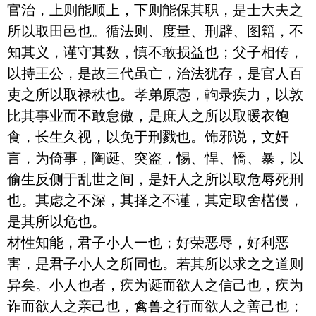
官治，上则能顺上，下则能保其职，是士大夫之
所以取田邑也。循法则、度量、刑辟、图籍，不
知其义，谨守其数，慎不敢损益也；父子相传，
以持王公，是故三代虽亡，治法犹存，是官人百
吏之所以取禄秩也。孝弟原悫，軥录疾力，以敦
比其事业而不敢怠傲，是庶人之所以取暖衣饱
食，长生久视，以免于刑戮也。饰邪说，文奸
言，为倚事，陶诞、突盗，惕、悍、憍、暴，以
偷生反侧于乱世之间，是奸人之所以取危辱死刑
也。其虑之不深，其择之不谨，其定取舍楛僈，
是其所以危也。

材性知能，君子小人一也；好荣恶辱，好利恶
害，是君子小人之所同也。若其所以求之之道则
异矣。小人也者，疾为诞而欲人之信己也，疾为
诈而欲人之亲己也，禽兽之行而欲人之善己也；