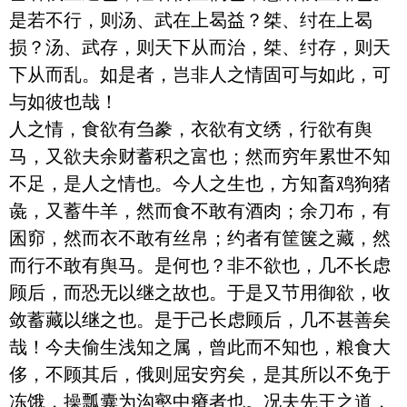
是若不行，则汤、武在上曷益？桀、纣在上曷
损？汤、武存，则天下从而治，桀、纣存，则天
下从而乱。如是者，岂非人之情固可与如此，可
与如彼也哉！

人之情，食欲有刍豢，衣欲有文绣，行欲有舆
马，又欲夫余财蓄积之富也；然而穷年累世不知
不足，是人之情也。今人之生也，方知畜鸡狗猪
彘，又蓄牛羊，然而食不敢有酒肉；余刀布，有
囷窌，然而衣不敢有丝帛；约者有筐箧之藏，然
而行不敢有舆马。是何也？非不欲也，几不长虑
顾后，而恐无以继之故也。于是又节用御欲，收
敛蓄藏以继之也。是于己长虑顾后，几不甚善矣
哉！今夫偷生浅知之属，曾此而不知也，粮食大
侈，不顾其后，俄则屈安穷矣，是其所以不免于
冻饿，操瓢囊为沟壑中瘠者也。况夫先王之道，