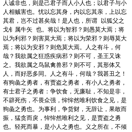
人诚非也，则是己君子而人小人也；以君子与小
人相贼害也。忧以忘其身，内以忘其亲，上以忘
其君，岂不过甚矣哉！是人也，所谓 以狐父之
戈钅属牛矢 也。将以为智邪？则愚莫大焉；将
以为利邪？则害莫大焉；将以为荣邪？则辱莫大
焉；将以为安邪？则危莫大焉。人之有斗，何
哉？我欲属之狂惑疾病邪？则不可，圣王又诛
之。我欲属之鸟鼠禽兽邪？则不可，其形体又
人，而好恶多同。人之有斗，何哉？我甚丑之！

有狗彘之勇者，有贾盗之勇者，有小人之勇者，
有士君子之勇者：争饮食，无廉耻，不知是非，
不辟死伤，不畏众强，恈恈然唯利饮食之见，是
狗彘之勇也。为事利，争货财，无辞让，果敢而
振，猛贪而戾，恈恈然唯利之见，是贾盗之勇
也。轻死而暴，是小人之勇也。义之所在，不倾