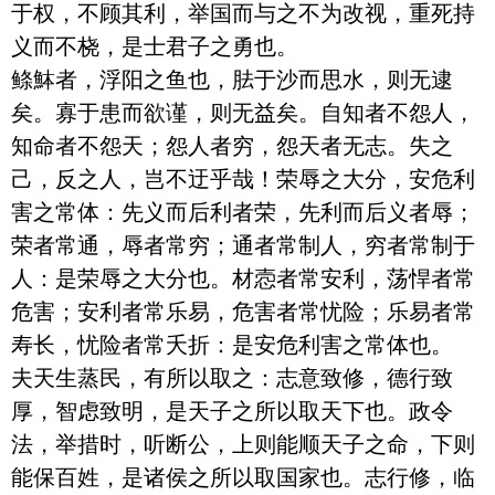
于权，不顾其利，举国而与之不为改视，重死持
义而不桡，是士君子之勇也。

鲦䱁者，浮阳之鱼也，胠于沙而思水，则无逮
矣。寡于患而欲谨，则无益矣。自知者不怨人，
知命者不怨天；怨人者穷，怨天者无志。失之
己，反之人，岂不迂乎哉！荣辱之大分，安危利
害之常体：先义而后利者荣，先利而后义者辱；
荣者常通，辱者常穷；通者常制人，穷者常制于
人：是荣辱之大分也。材悫者常安利，荡悍者常
危害；安利者常乐易，危害者常忧险；乐易者常
寿长，忧险者常夭折：是安危利害之常体也。

夫天生蒸民，有所以取之：志意致修，德行致
厚，智虑致明，是天子之所以取天下也。政令
法，举措时，听断公，上则能顺天子之命，下则
能保百姓，是诸侯之所以取国家也。志行修，临