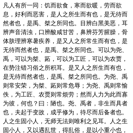
凡人有所一同：饥而欲食，寒而欲暖，劳而欲
息，好利而恶害，是人之所生而有也，是无待而
然者也，是禹、桀之所同也。目辨白黑美恶，耳
辨声音清浊，口辨酸咸甘苦，鼻辨芬芳腥臊，骨
体肤理辨寒暑疾养，是又人之所常生而有也，是
无待而然者也，是禹、桀之所同也。可以为尧、
禹，可以为桀、跖，可以为工匠，可以为农贾，
在势注错习俗之所积耳。是又人之所生而有也，
是无待而然者也，是禹、桀之所同也。为尧、禹
则常安荣，为桀、跖则常危辱；为尧、禹则常愉
佚，为工匠、农贾则常烦劳；然而人力为此而寡
为彼，何也？曰：陋也。尧、禹者，非生而具者
也，夫起于变故，成乎修为，待尽而后备者也。
人之生固小人，无师无法则唯利之见耳。人之生
固小人，又以遇乱世，得乱俗，是以小重小也，