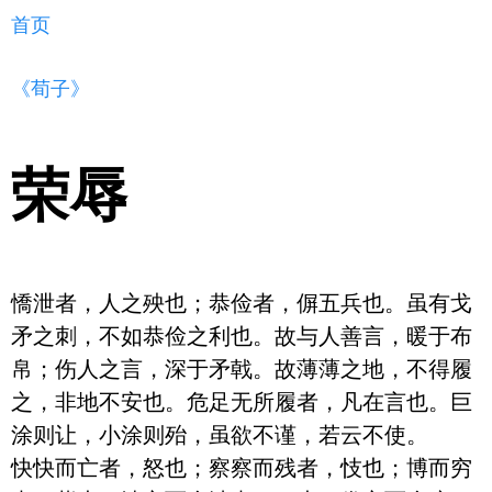
首页
《荀子》
荣辱
憍泄者，人之殃也；恭俭者，偋五兵也。虽有戈
矛之刺，不如恭俭之利也。故与人善言，暖于布
帛；伤人之言，深于矛戟。故薄薄之地，不得履
之，非地不安也。危足无所履者，凡在言也。巨
涂则让，小涂则殆，虽欲不谨，若云不使。

快快而亡者，怒也；察察而残者，忮也；博而穷