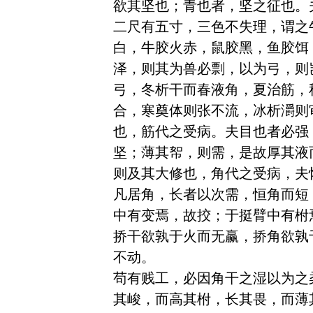
欲其坚也；青也者，坚之征也。
二尺有五寸，三色不失理，谓之
白，牛胶火赤，鼠胶黑，鱼胶饵
泽，则其为兽必剽，以为弓，则
弓，冬析干而春液角，夏治筋，
合，寒奠体则张不流，冰析灂则
也，筋代之受病。夫目也者必强
坚；薄其帤，则需，是故厚其液
则及其大修也，角代之受病，夫
凡居角，长者以次需，恒角而短
中有变焉，故挍；于挺臂中有柎
挢干欲孰于火而无赢，挢角欲孰
不动。

苟有贱工，必因角干之湿以为之
其峻，而高其柎，长其畏，而薄