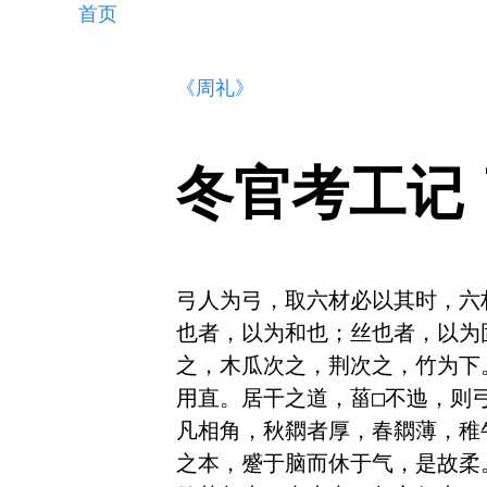
首页
《周礼》
冬官考工记
弓人为弓，取六材必以其时，六
也者，以为和也；丝也者，以为
之，木瓜次之，荆次之，竹为下
用直。居干之道，菑□不迆，则弓
凡相角，秋閷者厚，春閷薄，稚
之本，蹙于脑而休于气，是故柔