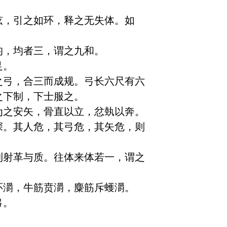
弦，引之如环，释之无失体。如
，均者三，谓之九和。

。

之弓，合三而成规。弓长六尺有六
下制，下士服之。

为之安矢，骨直以立，忿埶以奔。
深。其人危，其弓危，其矢危，则
利射革与质。往体来体若一，谓之
灂，牛筋贲灂，麋筋斥蠖灂。
