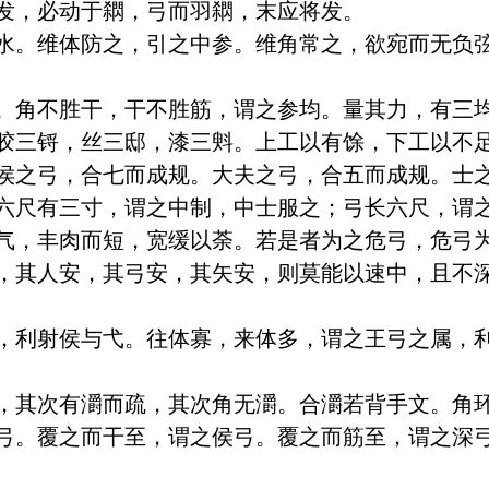
发，必动于閷，弓而羽閷，末应将发。

水。维体防之，引之中参。维角常之，欲宛而无负
。角不胜干，干不胜筋，谓之参均。量其力，有三均
胶三锊，丝三邸，漆三斞。上工以有馀，下工以不足
侯之弓，合七而成规。大夫之弓，合五而成规。士
六尺有三寸，谓之中制，中士服之；弓长六尺，谓之
气，丰肉而短，宽缓以荼。若是者为之危弓，危弓
，其人安，其弓安，其矢安，则莫能以速中，且不
，利射侯与弋。往体寡，来体多，谓之王弓之属，
，其次有灂而疏，其次角无灂。合灂若背手文。角环