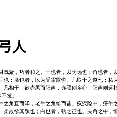
 弓人
材既聚，巧者和之。干也者，以为远也；角也者，
固也；漆也者，以为受霜露也。凡取干之道七：柘
。凡相干，欲赤黑而阳声，赤黑则乡心，阳声则远
不发。

牛之角直而泽，老牛之角紾而昔。疢疾险中，瘠牛
。柔故欲其埶也；白也者，埶之征也。夫角之中，