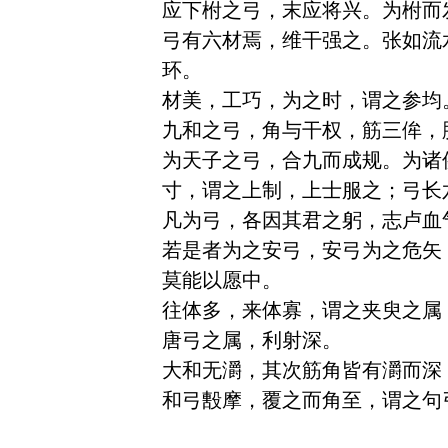
应下柎之弓，末应将兴。为柎而
弓有六材焉，维干强之。张如流
环。

材美，工巧，为之时，谓之参均
九和之弓，角与干权，筋三侔，
为天子之弓，合九而成规。为诸
寸，谓之上制，上士服之；弓长
凡为弓，各因其君之躬，志卢血
若是者为之安弓，安弓为之危矢
莫能以愿中。

往体多，来体寡，谓之夹臾之属
唐弓之属，利射深。

大和无灂，其次筋角皆有灂而深