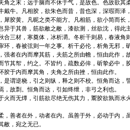
夫角之末；远于脑而不休于气，是故色。色故欲其
牛戴牛。凡相胶，欲朱色而昔，昔也深，深瑕而泽
，犀胶黄。凡昵之类不能方。凡相筋，欲小简而长
岂异于其兽，筋欲敝之敝，漆欲测，丝欲沈，得此
秋合三材，寒奠体，冰析灂。冬析干则易，春液角
审环，春被弦则一年之事。析干必伦，析角无邪，
，强者在内而摩其筋，夫筋之所由幨，恒由此作，
而节其帤，约之。不皆约，疏数必侔，斫挚必中，
怀胶于内而摩其角，夫角之所由挫，恒由此作。

，是谓逆桡，引之则纵，释之则不校。恒角而达，
焉，故剽。恒角而达，引如终绁，非弓之利也。

于火而无燂，引筋欲尽绝无伤其力，鬻胶欲孰而水
柔，善者在外，动者在内。虽善于外，必动于内，
其敝，宛之无已。
