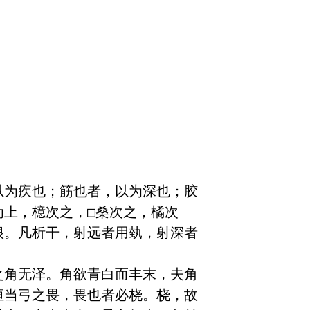
以为疾也；筋也者，以为深也；胶
为上，檍次之，□桑次之，橘次
根。凡析干，射远者用埶，射深者
之角无泽。角欲青白而丰末，夫角
恒当弓之畏，畏也者必桡。桡，故