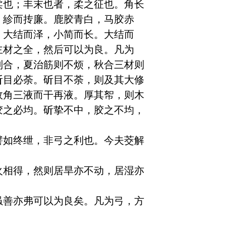
柔也；丰末也者，柔之征也。角长
，紾而抟廉。鹿胶青白，马胶赤
，大结而泽，小简而长。大结而
主材之全，然后可以为良。凡为
则合，夏治筋则不烦，秋合三材则
斫目必荼。斫目不荼，则及其大修
故角三液而干再液。厚其帤，则木
胶之必均。斫挚不中，胶之不均，
譬如终绁，非弓之利也。今夫茭解
火相得，然则居旱亦不动，居湿亦
虽善亦弗可以为良矣。凡为弓，方