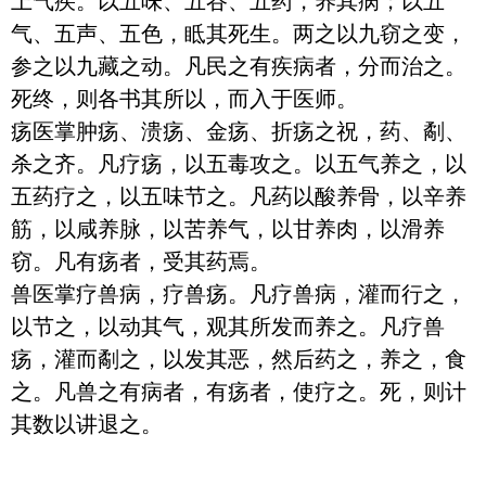
上气疾。以五味、五谷、五药，养其病；以五
气、五声、五色，眡其死生。两之以九窃之变，
参之以九藏之动。凡民之有疾病者，分而治之。
死终，则各书其所以，而入于医师。

疡医掌肿疡、溃疡、金疡、折疡之祝，药、劀、
杀之齐。凡疗疡，以五毒攻之。以五气养之，以
五药疗之，以五味节之。凡药以酸养骨，以辛养
筋，以咸养脉，以苦养气，以甘养肉，以滑养
窃。凡有疡者，受其药焉。

兽医掌疗兽病，疗兽疡。凡疗兽病，灌而行之，
以节之，以动其气，观其所发而养之。凡疗兽
疡，灌而劀之，以发其恶，然后药之，养之，食
之。凡兽之有病者，有疡者，使疗之。死，则计