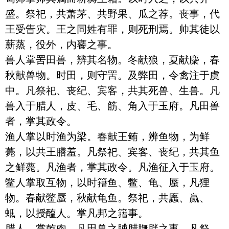
盛。祭祀，共萧茅、共野果、瓜之荐。丧事，代
王受眚灾。王之同姓有罪，则死刑焉。帅其徒以
薪蒸，役外，内饔之事。

兽人掌罟田兽，辨其名物。冬献狼，夏献麋，春
秋献兽物。时田，则守罟。及弊田，令禽注于虞
中。凡祭祀、丧纪、宾客，共其死兽、生兽。凡
兽入于腊人，皮、毛、筋、角入于玉府。凡田兽
者，掌其政令。

渔人掌以时渔为梁。春献王鲔，辨鱼物，为鲜
薨，以共王膳羞。凡祭祀、宾客、丧纪，共其鱼
之鲜薨。凡渔者，掌其政令。凡渔征入于玉府。

鳖人掌取互物，以时簎鱼、鳖、龟、蜃，凡狸
物。春献鳖蜃，秋献龟鱼。祭祀，共蠯、蠃、
蚳，以授醢人。掌凡邦之簎事。

腊人，掌乾肉。凡田兽之脯腊膴胖之事，凡祭