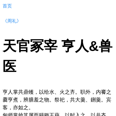
首页
《周礼》
天官冢宰 亨人&兽
医
亨人掌共鼎镬，以给水、火之齐。职外，内饔之
爨亨煮，辨膳羞之物。祭祀，共大羹、鉶羹。宾
客，亦如之。

甸师掌帅其属而耕耨王藉。以时入之，以共齐