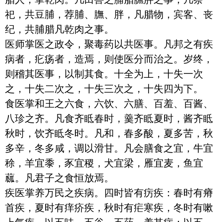
祀，共豆脯，荐脯、膴、胖，凡腊物，宾客、丧
纪，共脯腊凡乾肉之事。

医师掌医之政令，聚毒药以共医事。凡邦之有疾
病者，疕疡者，造焉，则使医分而治之。岁终，
则稽其医事，以制其食。十全为上，十失一次
之，十失二次之，十失三次之，十失四为下。

食医掌和王之六食，六饮、六膳、百羞、百酱、
八珍之齐。凡食齐眡春时，羹齐眡夏时，酱齐眡
秋时，饮齐眡冬时。凡和，春多酸，夏多苦，秋
多辛，冬多咸，调以滑甘。凡会膳食之宜，牛宜
稌，羊宜黍，豕宜稷，犬宜梁，雁宜麦，鱼宜
蓏。凡君子之食恒放焉。

疾医掌养万民之疾病。四时皆有疠疾：春时有瘠
首疾，夏时有痒疥疾，秋时有疟寒疾，冬时有嗽