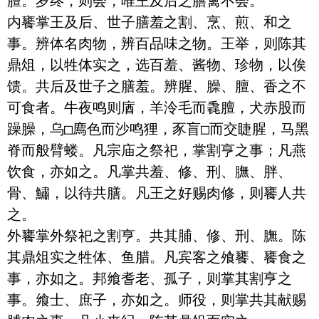
膻。岁终，则会，唯王及后之膳禽不会。

内饔掌王及后、世子膳羞之割、烹、煎、和之
事。辨体名肉物，辨百品味之物。王举，则陈其
鼎俎，以牲体实之，选百羞、酱物、珍物，以俟
馈。共后及世子之膳羞。辨腥、臊、膻、香之不
可食者。牛夜鸣则庮，羊泠毛而毳膻，犬赤股而
躁臊，乌□廌色而沙鸣狸，豕盲□而交睫腥，马黑
脊而般臂蝼。凡宗庙之祭祀，掌割亨之事；凡燕
饮食，亦如之。凡掌共羞、修、刑、膴、胖、
骨、鱐，以待共膳。凡王之好赐肉修，则饔人共
之。

外饔掌外祭祀之割亨。共其脯、修、刑、膴。陈
其鼎俎实之牲体、鱼腊。凡宾客之飧饔、饔食之
事，亦如之。邦飨耆老、孤子，则掌其割亨之
事。飨士、庶子，亦如之。师役，则掌共其献赐