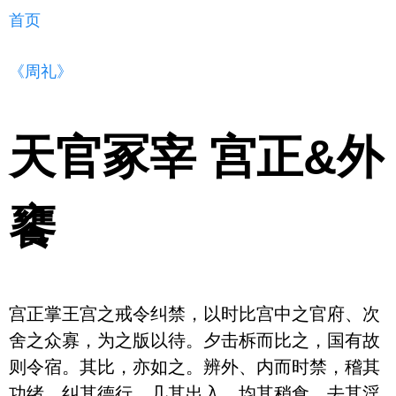
首页
《周礼》
天官冢宰 宫正&外
饔
宫正掌王宫之戒令纠禁，以时比宫中之官府、次
舍之众寡，为之版以待。夕击柝而比之，国有故
则令宿。其比，亦如之。辨外、内而时禁，稽其
功绪，纠其德行，几其出入，均其稍食，去其淫