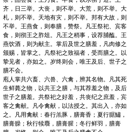
齐，日三举。大丧，则不举。大荒，则不举。大
札，则不举。天地有灾，则不举。邦有大故，则
不举。王燕食，则奉膳，赞祭。凡王祭祀、宾客
食，则彻王之胙俎。凡王之稍事，设荐脯醢。王
燕饮酒，则为献主。掌后及世之膳羞，凡肉修之
颁赐，皆掌之。凡祭祀之致福者，受而膳之。以
挚见者，亦如之。岁终则会，唯王及后、世子之
膳不会。

庖人掌共六畜、六兽、六禽，辨其名物。凡其死
生鲜薨之物，以共王之膳，与其荐羞之物，及后
世子之膳羞。共祭祀之好羞，共丧纪之庶羞，宾
客之禽献。凡令禽献，以法授之。其出入，亦如
之。凡用禽献：春行羔豚，膳膏香；夏行腒鱐，
膳膏臊；秋行犊麛，膳膏腥；冬行鲜羽，膳膏