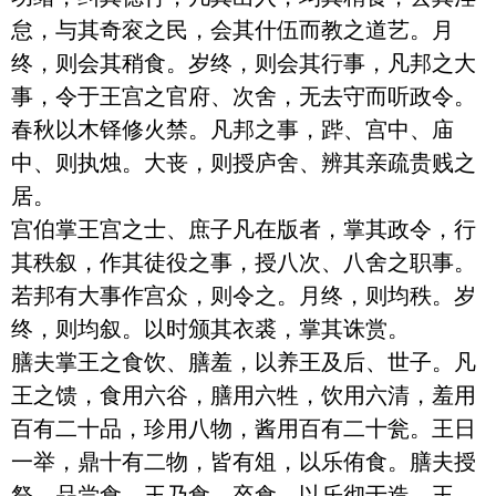
怠，与其奇衮之民，会其什伍而教之道艺。月
终，则会其稍食。岁终，则会其行事，凡邦之大
事，令于王宫之官府、次舍，无去守而听政令。
春秋以木铎修火禁。凡邦之事，跸、宫中、庙
中、则执烛。大丧，则授庐舍、辨其亲疏贵贱之
居。

宫伯掌王宫之士、庶子凡在版者，掌其政令，行
其秩叙，作其徒役之事，授八次、八舍之职事。
若邦有大事作宫众，则令之。月终，则均秩。岁
终，则均叙。以时颁其衣裘，掌其诛赏。

膳夫掌王之食饮、膳羞，以养王及后、世子。凡
王之馈，食用六谷，膳用六牲，饮用六清，羞用
百有二十品，珍用八物，酱用百有二十瓮。王日
一举，鼎十有二物，皆有俎，以乐侑食。膳夫授
祭，品尝食，王乃食。卒食，以乐彻于造。王