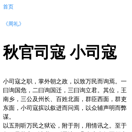
首页
《周礼》
秋官司寇 小司寇
小司寇之职，掌外朝之政，以致万民而询焉。一
曰询国危，二曰询国迁，三曰询立君。其位，王
南乡，三公及州长、百姓北面，群臣西面，群吏
东面，小司寇摈以叙进而问焉，以众辅声明而弊
谋。

以五刑听万民之狱讼，附于刑，用情讯之。至于