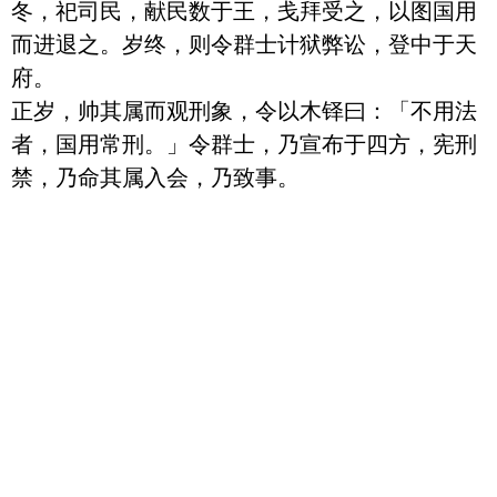
冬，祀司民，献民数于王，戋拜受之，以图国用
而进退之。岁终，则令群士计狱弊讼，登中于天
府。

正岁，帅其属而观刑象，令以木铎曰：「不用法
者，国用常刑。」令群士，乃宣布于四方，宪刑