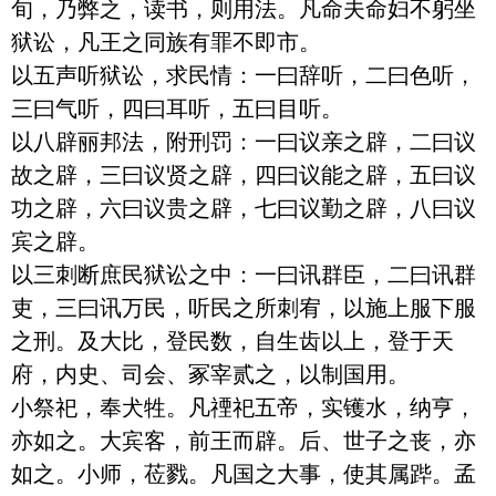
旬，乃弊之，读书，则用法。凡命夫命妇不躬坐
狱讼，凡王之同族有罪不即市。

以五声听狱讼，求民情：一曰辞听，二曰色听，
三曰气听，四曰耳听，五曰目听。

以八辟丽邦法，附刑罚：一曰议亲之辟，二曰议
故之辟，三曰议贤之辟，四曰议能之辟，五曰议
功之辟，六曰议贵之辟，七曰议勤之辟，八曰议
宾之辟。

以三刺断庶民狱讼之中：一曰讯群臣，二曰讯群
吏，三曰讯万民，听民之所刺宥，以施上服下服
之刑。及大比，登民数，自生齿以上，登于天
府，内史、司会、冢宰贰之，以制国用。

小祭祀，奉犬牲。凡禋祀五帝，实镬水，纳亨，
亦如之。大宾客，前王而辟。后、世子之丧，亦
如之。小师，莅戮。凡国之大事，使其属跸。孟