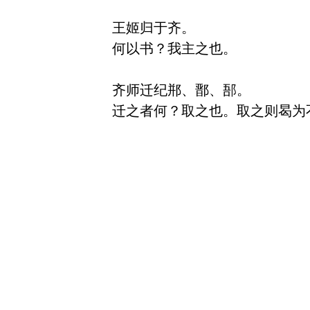
王姬归于齐。

何以书？我主之也。

齐师迁纪郱、鄑、郚。
