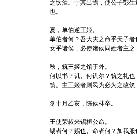
之饮酒。于其出焉，使公子彭生
也。

夏，单伯逆王姬。

单伯者何？吾大夫之命乎天子者
女乎诸侯，必使诸侯同姓者主之
秋，筑王姬之馆于外。

何以书？讥。何讥尔？筑之礼也
筑。主王姬者则曷为必为之改筑
冬十月乙亥，陈侯林卒。

王使荣叔来锡桓公命。

锡者何？赐也。命者何？加我服