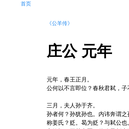
首页
《公羊传》
庄公 元年
元年，春王正月。

公何以不言即位？春秋君弒，子
三月，夫人孙于齐。

孙者何？孙犹孙也。内讳奔谓之
称姜氏？贬。曷为贬？与弒公也