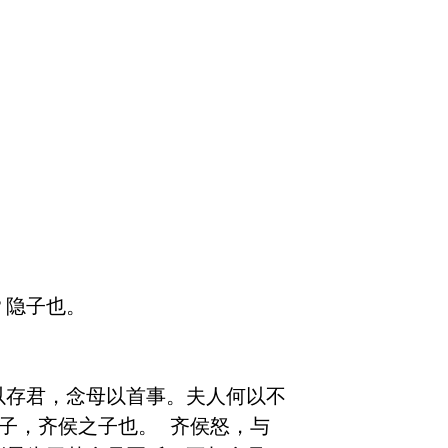
隐子也。

以存君，念母以首事。夫人何以不
子，齐侯之子也。 齐侯怒，与