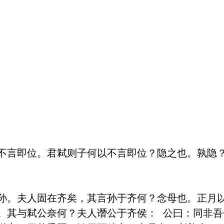
不言即位。君弒则子何以不言即位？隐之也。孰隐？
孙。夫人固在齐矣，其言孙于齐何？念母也。正月
。其与弒公奈何？夫人谮公于齐侯： 公曰：同非吾