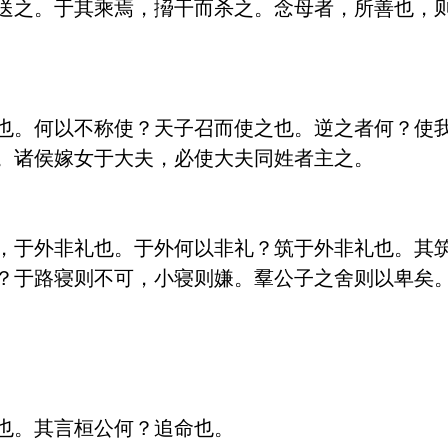
送之。于其乘焉，搚干而杀之。念母者，所善也，
也。何以不称使？天子召而使之也。逆之者何？使
。诸侯嫁女于大夫，必使大夫同姓者主之。

，于外非礼也。于外何以非礼？筑于外非礼也。其
？于路寝则不可，小寝则嫌。羣公子之舍则以卑矣。
也。其言桓公何？追命也。
